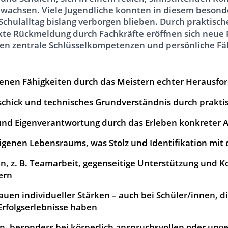
uwachsen. Viele Jugendliche konnten in diesem beson
 Schulalltag bislang verborgen blieben. Durch praktisch
te Rückmeldung durch Fachkräfte eröffnen sich neue
den zentrale Schlüsselkompetenzen und persönliche Fä
igenen Fähigkeiten durch das Meistern echter Herausf
chick und technisches Grundverständnis durch prakti
und Eigenverantwortung durch das Erleben konkreter A
igenen Lebensraums, was Stolz und Identifikation mit d
n, z. B. Teamarbeit, gegenseitige Unterstützung und 
ern
en individueller Stärken – auch bei Schüler/innen, di
Erfolgserlebnisse haben
, besonders bei körperlich anspruchsvollen oder ung