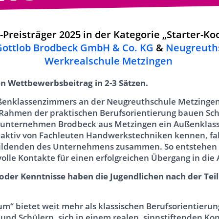
eisträger 2025 in der Kategorie „Starter-Ko
Gottlob Brodbeck GmbH & Co. KG
&
Neugreuth
Werkrealschule Metzingen
en Wettbewerbsbeitrag in 2-3 Sätzen.
ßenklassenzimmers an der Neugreuthschule Metzingen 
 Rahmen der praktischen Berufsorientierung bauen Sc
unternehmen Brodbeck aus Metzingen ein Außenklas
n aktiv von Fachleuten Handwerkstechniken kennen, f
ildenden des Unternehmens zusammen. So entstehen p
olle Kontakte für einen erfolgreichen Übergang in die
 oder Kenntnisse haben die Jugendlichen nach der Te
um“ bietet weit mehr als klassischen Berufsorientierun
und Schülern, sich in einem realen, sinnstiftenden Ko