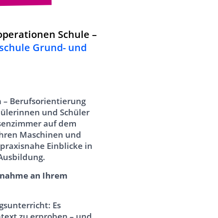
operationen Schule –
schule Grund- und
– Berufsorientierung
hülerinnen und Schüler
senzimmer auf dem
ahren Maschinen und
raxisnahe Einblicke in
 Ausbildung.
ilnahme an Ihrem
gsunterricht: Es
ntext zu erproben – und