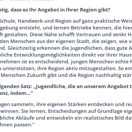
tig, dass es Ihr Angebot in Ihrer Region gibt?
 Schule, Handwerk und Region auf ganz praktische Weis
mgebung entsteht, und lernen Betriebe kennen, die hi
 gestalten. Diese Nähe schafft Vertrauen und senkt 
n Menschen aus der eigenen Stadt, die zeigen, wie vi
d. Gleichzeitig erkennen die Jugendlichen, dass gute A
liche Entwicklungsmöglichkeiten direkt vor ihrer Haust
rnehmen ist es entscheidend, jungen Menschen echte P
u unterstützen, ihre Region aktiv mitzugestalten. So en
 Menschen Zukunft gibt und die Region nachhaltig stär
olgenden Satz: „Jugendliche, die an unserem Angebot
enz, indem…“
ngen sammeln, ihre eigenen Stärken entdecken und rea
winnen. Sie lernen, Entscheidungen auf Grundlage eige
ebliche Abläufe und entwickeln ein realistisches Bild d
ihnen passen.“